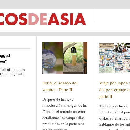
agged
awa"
 all of the posts
ith "kanagawa".
Fûrin, el sonido del
Viaje por Japón 
verano – Parte II
del peregrinaje o
parte II
Después de la breve
introducción al origen de las
Tras ver una breve
fûrin, en el artículo anterior
introducción al per
detallamos las campanillas
otaku, en el artícul
producidas en la parte más
hablamos de los an
septentrional del