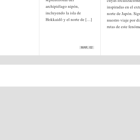
cuyas localizacione
archipiélago nipón,
inspiradas en el ex
incluyendo la isla de
norte de Japón. Si
Hokkaidô y el norte de […]
nuestro viaje por di
rutas de este fenóm
MAR, 02