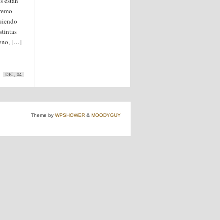
s están
tremo
guiendo
stintas
eno, […]
DIC, 04
Theme by
WPSHOWER
&
MOODYGUY