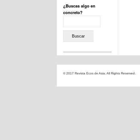
¿Buscas algo en
concreto?
Buscar:
Comentarios recientes
Jacqueline
en
«Recuerdos
© 2017 Revista Ecos de Asia. All Rights Reserved.
de la Alhambra» y la
reinvención de un género
Yiss
en
«Recuerdos de la
Alhambra» y la reinvención
de un género
Oscar Darío Rivero Gálvez
en
Los Shimazu y Ryûkyû:
Japón conquista Okinawa
Javier Brenes
en
Porcelana
de Kutani
Name *
en
«Recuerdos de
la Alhambra» y la
reinvención de un género