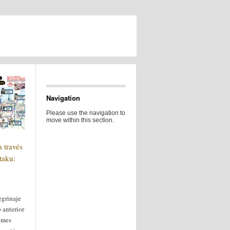
Navigation
Please use the navigation to
move within this section.
a través
taku:
egrinaje
o anterior
imes