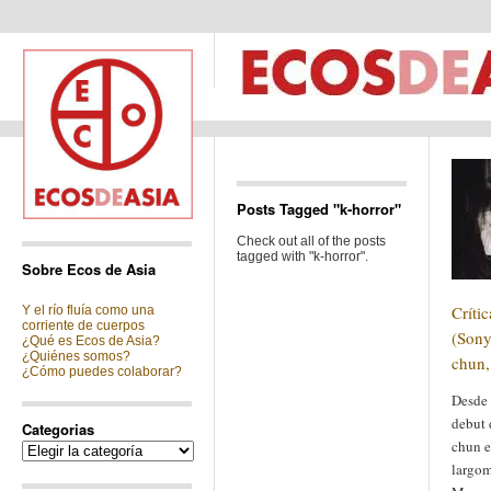
Posts Tagged "k-horror"
Check out all of the posts
tagged with "k-horror".
Sobre Ecos de Asia
Críti
Y el río fluía como una
corriente de cuerpos
(Sony
¿Qué es Ecos de Asia?
¿Quiénes somos?
chun,
¿Cómo puedes colaborar?
Desde 
debut 
Categorias
chun e
Categorias
largom