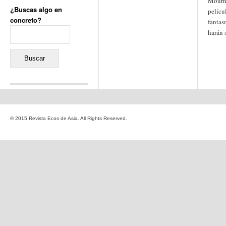
Mourn
¿Buscas algo en
pelícu
concreto?
fantas
Buscar:
harán 
Comentarios recientes
Jacqueline
en
«Recuerdos
© 2015 Revista Ecos de Asia. All Rights Reserved.
de la Alhambra» y la
reinvención de un género
Yiss
en
«Recuerdos de la
Alhambra» y la reinvención
de un género
Oscar Darío Rivero Gálvez
en
Los Shimazu y Ryûkyû:
Japón conquista Okinawa
Javier Brenes
en
Porcelana
de Kutani
Name *
en
«Recuerdos de
la Alhambra» y la
reinvención de un género