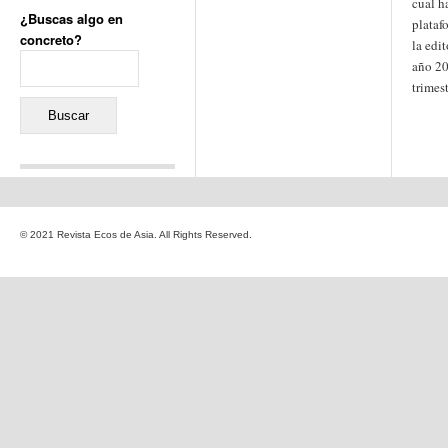
cual h
¿Buscas algo en
plataf
concreto?
la edit
Buscar:
año 20
trimes
Comentarios recientes
Jacqueline
en
«Recuerdos
© 2021 Revista Ecos de Asia. All Rights Reserved.
de la Alhambra» y la
reinvención de un género
Yiss
en
«Recuerdos de la
Alhambra» y la reinvención
de un género
Oscar Darío Rivero Gálvez
en
Los Shimazu y Ryûkyû:
Japón conquista Okinawa
Javier Brenes
en
Porcelana
de Kutani
Name *
en
«Recuerdos de
la Alhambra» y la
reinvención de un género