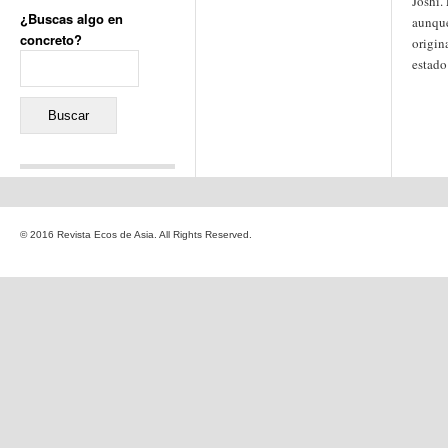
Joshi.
¿Buscas algo en
aunque
concreto?
origin
Buscar:
estado
Comentarios recientes
Jacqueline
en
«Recuerdos
© 2016 Revista Ecos de Asia. All Rights Reserved.
de la Alhambra» y la
reinvención de un género
Yiss
en
«Recuerdos de la
Alhambra» y la reinvención
de un género
Oscar Darío Rivero Gálvez
en
Los Shimazu y Ryûkyû:
Japón conquista Okinawa
Javier Brenes
en
Porcelana
de Kutani
Name *
en
«Recuerdos de
la Alhambra» y la
reinvención de un género