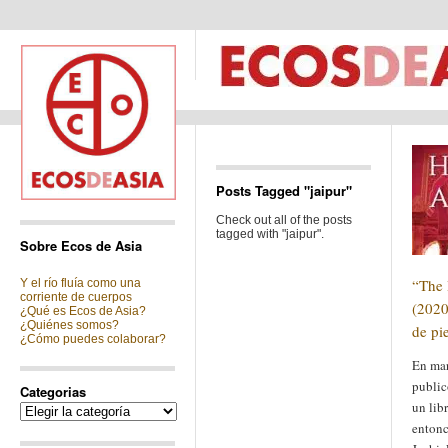
Posts Tagged "jaipur"
Check out all of the posts
tagged with "jaipur".
Sobre Ecos de Asia
“The 
Y el río fluía como una
corriente de cuerpos
(2020
¿Qué es Ecos de Asia?
¿Quiénes somos?
de pie
¿Cómo puedes colaborar?
En mar
public
Categorias
un libr
Categorias
entonc