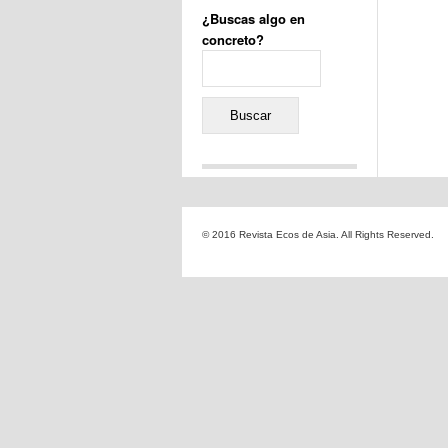
¿Buscas algo en
concreto?
Buscar:
Comentarios recientes
Jacqueline
en
«Recuerdos
© 2016 Revista Ecos de Asia. All Rights Reserved.
de la Alhambra» y la
reinvención de un género
Yiss
en
«Recuerdos de la
Alhambra» y la reinvención
de un género
Oscar Darío Rivero Gálvez
en
Los Shimazu y Ryûkyû:
Japón conquista Okinawa
Javier Brenes
en
Porcelana
de Kutani
Name *
en
«Recuerdos de
la Alhambra» y la
reinvención de un género