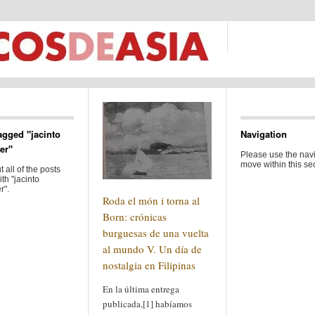
agged "jacinto
Navigation
er"
Please use the navi
move within this sec
 all of the posts
th "jacinto
r".
Roda el món i torna al
Born: crónicas
burguesas de una vuelta
al mundo V. Un día de
nostalgia en Filipinas
En la última entrega
publicada,[1] habíamos