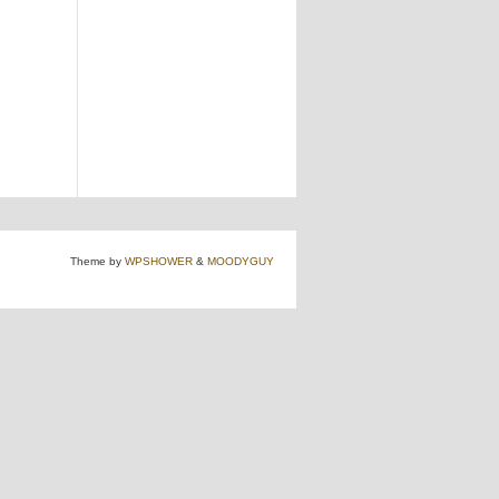
Theme by
WPSHOWER
&
MOODYGUY