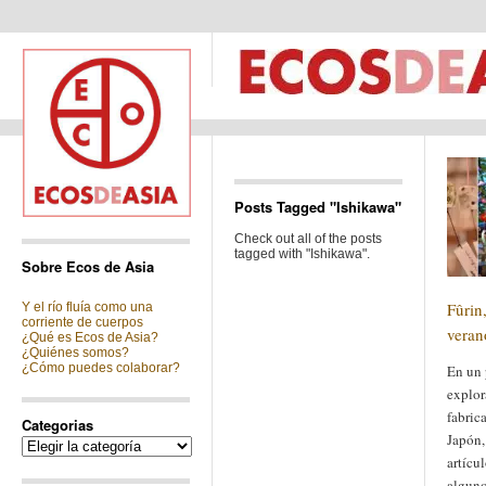
Posts Tagged "Ishikawa"
Check out all of the posts
tagged with "Ishikawa".
Sobre Ecos de Asia
Fûrin
Y el río fluía como una
corriente de cuerpos
verano
¿Qué es Ecos de Asia?
¿Quiénes somos?
¿Cómo puedes colaborar?
En un 
explor
fabric
Categorias
Japón,
Categorias
artícu
alguno