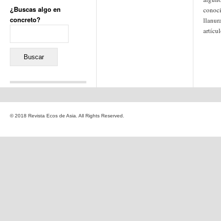
¿Buscas algo en
conoci
concreto?
llanur
Buscar:
artícu
Comentarios recientes
Jacqueline
en
«Recuerdos
© 2018 Revista Ecos de Asia. All Rights Reserved.
de la Alhambra» y la
reinvención de un género
Yiss
en
«Recuerdos de la
Alhambra» y la reinvención
de un género
Oscar Darío Rivero Gálvez
en
Los Shimazu y Ryûkyû:
Japón conquista Okinawa
Javier Brenes
en
Porcelana
de Kutani
Name *
en
«Recuerdos de
la Alhambra» y la
reinvención de un género