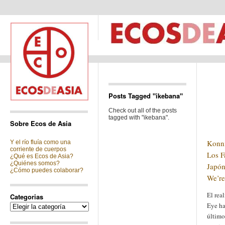
Posts Tagged "ikebana"
Check out all of the posts
tagged with "ikebana".
Sobre Ecos de Asia
Konni
Y el río fluía como una
corriente de cuerpos
Los F
¿Qué es Ecos de Asia?
¿Quiénes somos?
Japón
¿Cómo puedes colaborar?
We’re
El rea
Categorias
Eye ha
Categorias
último