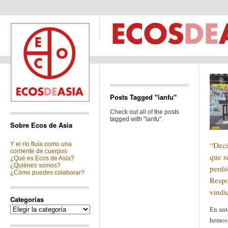
Posts Tagged "ianfu"
Check out all of the posts
tagged with "ianfu".
Sobre Ecos de Asia
“Deci
Y el río fluía como una
corriente de cuerpos
que s
¿Qué es Ecos de Asia?
¿Quiénes somos?
perdó
¿Cómo puedes colaborar?
Respo
vindi
Categorias
Categorias
En ant
hemos 