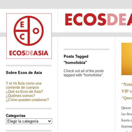
Posts Tagged
"homofobia"
Check out all of the posts
Sobre Ecos de Asia
tagged with "homofobia".
“Natu
Y el río fluía como una
corriente de cuerpos
VIP a
¿Qué es Ecos de Asia?
¿Quiénes somos?
“Quee
¿Cómo puedes colaborar?
Queer 
las fro
Categorias
hasta 
Categorias
fenóme