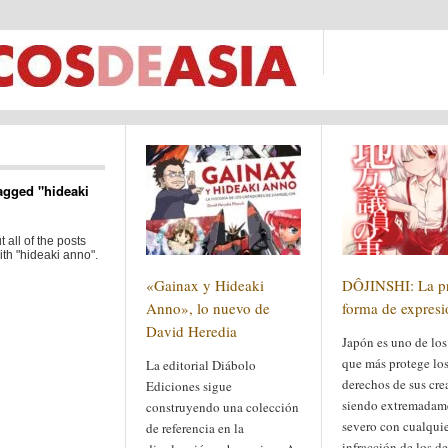
agged "hideaki
 all of the posts
th "hideaki anno".
«Gainax y Hideaki
DÔJINSHI: La pr
Anno», lo nuevo de
forma de expresi
David Heredia
Japón es uno de los
que más protege lo
La editorial Diábolo
derechos de sus cre
Ediciones sigue
siendo extremadam
construyendo una colección
severo con cualqui
de referencia en la
infracción de los d