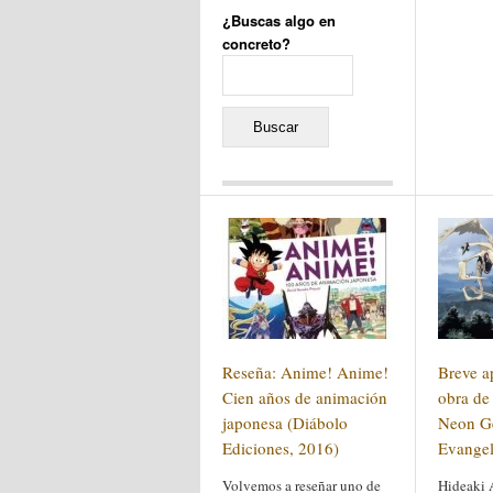
¿Buscas algo en
concreto?
Buscar:
Comentarios recientes
Jacqueline
en
«Recuerdos
de la Alhambra» y la
reinvención de un género
Yiss
en
«Recuerdos de la
Alhambra» y la reinvención
de un género
Oscar Darío Rivero Gálvez
en
Los Shimazu y Ryûkyû:
Reseña: Anime! Anime!
Breve a
Japón conquista Okinawa
Javier Brenes
en
Porcelana
Cien años de animación
obra de
de Kutani
Name *
japonesa (Diábolo
en
«Recuerdos de
Neon G
la Alhambra» y la
Ediciones, 2016)
Evangel
reinvención de un género
Volvemos a reseñar uno de
Hideaki 