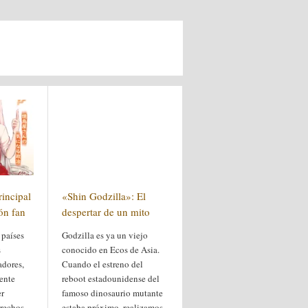
incipal
«Shin Godzilla»: El
ón fan
despertar de un mito
 países
Godzilla es ya un viejo
s
conocido en Ecos de Asia.
adores,
Cuando el estreno del
ente
reboot estadounidense del
er
famoso dinosaurio mutante
erechos
estaba próximo, realizamos