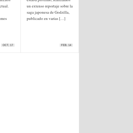
ctual.
un extenso reportaje sobre la
saga japonesa de Godzilla,
timos
publicado en varias […]
OCT, 17
FEB, 14