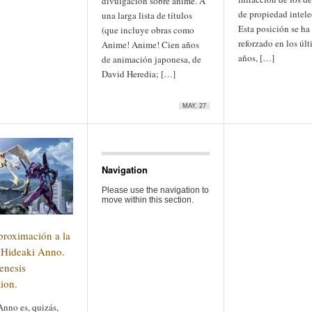
divulgación sobre anime. A
de propiedad intele
una larga lista de títulos
Esta posición se ha
(que incluye obras como
reforzado en los úl
Anime! Anime! Cien años
años, […]
de animación japonesa, de
David Heredia; […]
MAY, 27
Navigation
Please use the navigation to
move within this section.
proximación a la
 Hideaki Anno.
enesis
ion.
Anno es, quizás,