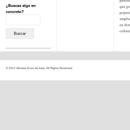
period
¿Buscas algo en
que go
concreto?
popula
Buscar:
amplia
en dis
cultur
Comentarios recientes
Jacqueline
en
«Recuerdos
© 2017 Revista Ecos de Asia. All Rights Reserved.
de la Alhambra» y la
reinvención de un género
Yiss
en
«Recuerdos de la
Alhambra» y la reinvención
de un género
Oscar Darío Rivero Gálvez
en
Los Shimazu y Ryûkyû:
Japón conquista Okinawa
Javier Brenes
en
Porcelana
de Kutani
Name *
en
«Recuerdos de
la Alhambra» y la
reinvención de un género