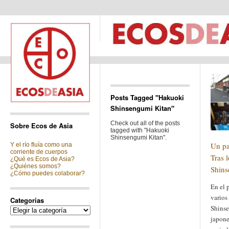
Posts Tagged "Hakuoki
Shinsengumi Kitan"
Check out all of the posts
Sobre Ecos de Asia
tagged with "Hakuoki
Shinsengumi Kitan".
Un pa
Y el río fluía como una
corriente de cuerpos
Tras 
¿Qué es Ecos de Asia?
¿Quiénes somos?
Shin
¿Cómo puedes colaborar?
En el 
varios 
Categorias
Shinse
Categorias
japone