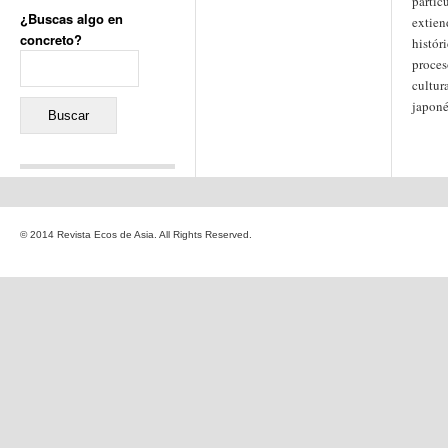
partic
¿Buscas algo en
extien
concreto?
histór
Buscar:
proces
cultur
japoné
Comentarios recientes
Jacqueline
en
«Recuerdos
© 2014 Revista Ecos de Asia. All Rights Reserved.
de la Alhambra» y la
reinvención de un género
Yiss
en
«Recuerdos de la
Alhambra» y la reinvención
de un género
Oscar Darío Rivero Gálvez
en
Los Shimazu y Ryûkyû:
Japón conquista Okinawa
Javier Brenes
en
Porcelana
de Kutani
Name *
en
«Recuerdos de
la Alhambra» y la
reinvención de un género