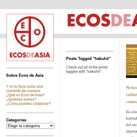
Posts Tagged "hakuhô"
Check out all of the posts
tagged with "hakuhô".
Sobre Ecos de Asia
Notas
Y el río fluía como una
corriente de cuerpos
cultu
¿Qué es Ecos de Asia?
¿Quiénes somos?
conoc
¿Cómo puedes colaborar?
En otr
hablad
Categorias
del ar
Categorias
alguna