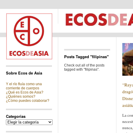
Posts Tagged "filipinas"
Check out all of the posts
tagged with "filipinas".
Sobre Ecos de Asia
“Raya
Y el río fluía como una
corriente de cuerpos
dragó
¿Qué es Ecos de Asia?
¿Quiénes somos?
Disne
¿Cómo puedes colaborar?
asiáti
La com
Categorias
necesi
Categorias
nunca,