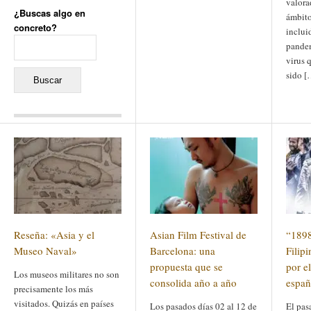
valora
¿Buscas algo en
ámbito
concreto?
inclui
Buscar:
pandem
virus 
sido [
Comentarios recientes
Jacqueline
en
«Recuerdos
de la Alhambra» y la
reinvención de un género
Yiss
en
«Recuerdos de la
Alhambra» y la reinvención
de un género
Oscar Darío Rivero Gálvez
en
Los Shimazu y Ryûkyû:
Reseña: «Asia y el
Asian Film Festival de
“1898
Japón conquista Okinawa
Javier Brenes
en
Porcelana
Museo Naval»
Barcelona: una
Filipi
de Kutani
Name *
en
«Recuerdos de
propuesta que se
por el
Los museos militares no son
la Alhambra» y la
consolida año a año
españ
reinvención de un género
precisamente los más
visitados. Quizás en países
Los pasados días 02 al 12 de
El pas