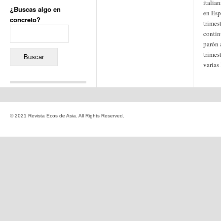
italia
¿Buscas algo en
en Esp
concreto?
trimes
Buscar:
contin
parón 
trimes
varias 
Comentarios recientes
Jacqueline
en
«Recuerdos
© 2021 Revista Ecos de Asia. All Rights Reserved.
de la Alhambra» y la
reinvención de un género
Yiss
en
«Recuerdos de la
Alhambra» y la reinvención
de un género
Oscar Darío Rivero Gálvez
en
Los Shimazu y Ryûkyû:
Japón conquista Okinawa
Javier Brenes
en
Porcelana
de Kutani
Name *
en
«Recuerdos de
la Alhambra» y la
reinvención de un género