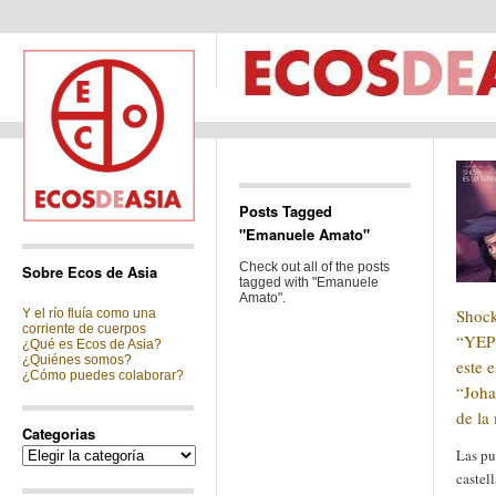
Posts Tagged
"Emanuele Amato"
Check out all of the posts
Sobre Ecos de Asia
tagged with "Emanuele
Amato".
Shock
Y el río fluía como una
corriente de cuerpos
“YEP!
¿Qué es Ecos de Asia?
¿Quiénes somos?
este 
¿Cómo puedes colaborar?
“Joha
de la
Categorias
Categorias
Las pu
castell