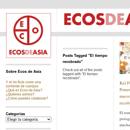
Posts Tagged "El tiempo
recobrado"
Check out all of the posts
Sobre Ecos de Asia
tagged with "El tiempo
recobrado".
Kei F
Y el río fluía como una
corriente de cuerpos
Ponen
¿Qué es Ecos de Asia?
¿Quiénes somos?
nuevo
¿Cómo puedes colaborar?
recob
El rom
Categorias
protag
Categorias
muchas