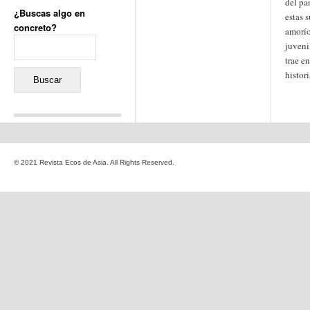
del pa
¿Buscas algo en
estas 
concreto?
amorío
Buscar:
juveni
trae e
histor
Comentarios recientes
Jacqueline
en
«Recuerdos
© 2021 Revista Ecos de Asia. All Rights Reserved.
de la Alhambra» y la
reinvención de un género
Yiss
en
«Recuerdos de la
Alhambra» y la reinvención
de un género
Oscar Darío Rivero Gálvez
en
Los Shimazu y Ryûkyû:
Japón conquista Okinawa
Javier Brenes
en
Porcelana
de Kutani
Name *
en
«Recuerdos de
la Alhambra» y la
reinvención de un género