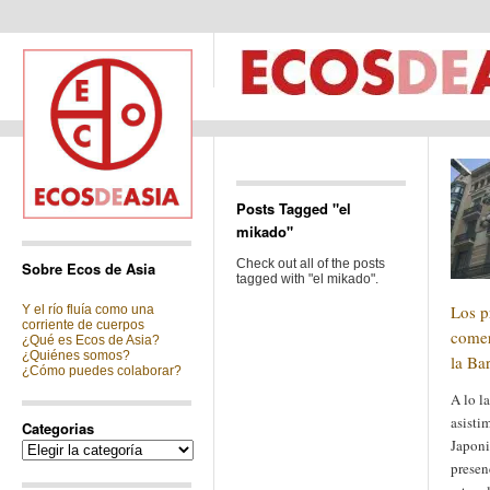
Posts Tagged "el
mikado"
Check out all of the posts
Sobre Ecos de Asia
tagged with "el mikado".
Los p
Y el río fluía como una
corriente de cuerpos
comer
¿Qué es Ecos de Asia?
¿Quiénes somos?
la Ba
¿Cómo puedes colaborar?
A lo l
asisti
Categorias
Japoni
Categorias
presen