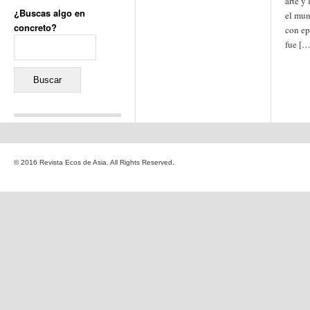
arte y
¿Buscas algo en
el mun
concreto?
con ep
Buscar:
fue […
Comentarios recientes
Jacqueline
en
«Recuerdos
© 2016 Revista Ecos de Asia. All Rights Reserved.
de la Alhambra» y la
reinvención de un género
Yiss
en
«Recuerdos de la
Alhambra» y la reinvención
de un género
Oscar Darío Rivero Gálvez
en
Los Shimazu y Ryûkyû:
Japón conquista Okinawa
Javier Brenes
en
Porcelana
de Kutani
Name *
en
«Recuerdos de
la Alhambra» y la
reinvención de un género