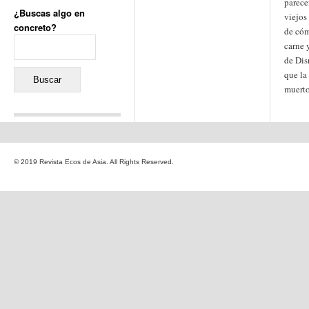
parece
¿Buscas algo en
viejos
concreto?
de cóm
Buscar:
carne 
de Dis
que la
muerto
Comentarios recientes
Jacqueline
en
«Recuerdos
© 2019 Revista Ecos de Asia. All Rights Reserved.
de la Alhambra» y la
reinvención de un género
Yiss
en
«Recuerdos de la
Alhambra» y la reinvención
de un género
Oscar Darío Rivero Gálvez
en
Los Shimazu y Ryûkyû:
Japón conquista Okinawa
Javier Brenes
en
Porcelana
de Kutani
Name *
en
«Recuerdos de
la Alhambra» y la
reinvención de un género