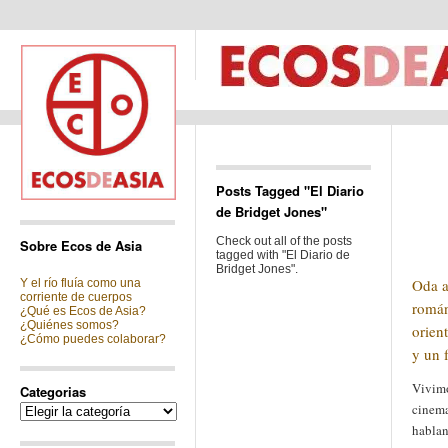
Posts Tagged "El Diario
de Bridget Jones"
Check out all of the posts
Sobre Ecos de Asia
tagged with "El Diario de
Bridget Jones".
Oda a
Y el río fluía como una
corriente de cuerpos
román
¿Qué es Ecos de Asia?
¿Quiénes somos?
orien
¿Cómo puedes colaborar?
y un 
Vivimo
Categorias
cinema
Categorias
hablan