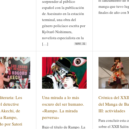
el lanzamiento de s
sorprender al público
manga que tuvo lug
español con la publicación
finales de año con
de Asesinato en la estación
terminal, una obra del
género policíaco escrita por
Kyôtarô Nishimura,
novelista especialista en la
[…]
MAY, 31
iteraria: Los
Una mirada a lo más
Crónica del XXI
l detective
oscuro del ser humano.
del Manga de Ba
Akechi, de
«Rampo. La mirada
III: actividades
a Rampo,
perversa»
Para concluir esta 
do por Satori
sobre el XXII Salón
Bajo el título de Rampo. La