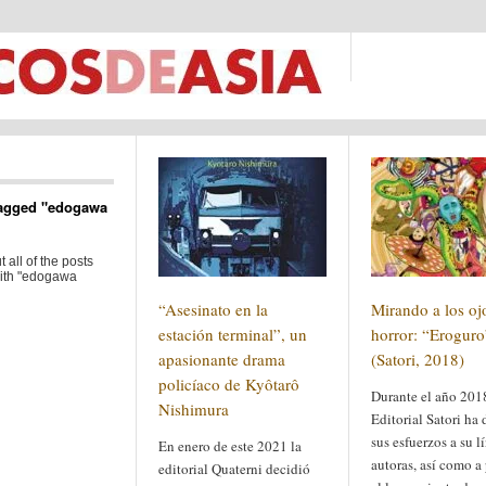
agged "edogawa
 all of the posts
ith "edogawa
“Asesinato en la
Mirando a los oj
estación terminal”, un
horror: “Eroguro
apasionante drama
(Satori, 2018)
policíaco de Kyôtarô
Durante el año 2018
Nishimura
Editorial Satori ha
sus esfuerzos a su l
En enero de este 2021 la
autoras, así como a
editorial Quaterni decidió