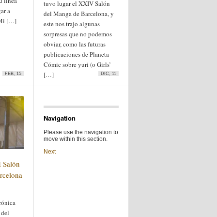
u línea
tuvo lugar el XXIV Salón
ar a
del Manga de Barcelona, y
 Mi […]
este nos trajo algunas
sorpresas que no podemos
obviar, como las futuras
publicaciones de Planeta
Cómic sobre yuri (o Girls’
[…]
FEB, 15
DIC, 11
Navigation
Please use the navigation to
move within this section.
Next
I Salón
rcelona
crónica
 del