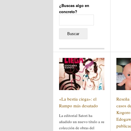
¿Buscas algo en
concreto?
Buscar:
Comentarios recientes
Jacqueline
en
«Recuerdos
de la Alhambra» y la
reinvención de un género
Yiss
en
«Recuerdos de la
Alhambra» y la reinvención
de un género
Oscar Darío Rivero Gálvez
en
Los Shimazu y Ryûkyû:
«La bestia ciega»: el
Reseña l
Japón conquista Okinawa
Javier Brenes
en
Porcelana
Rampo más desatado
casos de
de Kutani
Name *
en
«Recuerdos de
Kogoro 
La editorial Satori ha
la Alhambra» y la
Edogaw
reinvención de un género
añadido un nuevo título a su
publica
colección de obras del