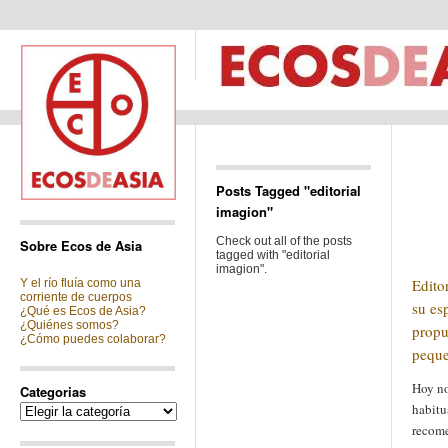
Posts Tagged "editorial
imagion"
Check out all of the posts
Sobre Ecos de Asia
tagged with "editorial
imagion".
Edito
Y el río fluía como una
corriente de cuerpos
su es
¿Qué es Ecos de Asia?
¿Quiénes somos?
propu
¿Cómo puedes colaborar?
pequ
Hoy no
Categorias
habitu
Categorias
recome