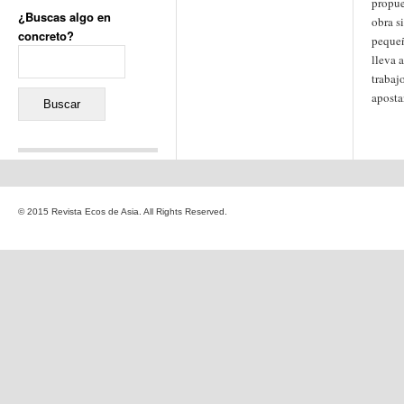
propue
¿Buscas algo en
obra s
concreto?
pequeñ
Buscar:
lleva 
trabaj
aposta
Comentarios recientes
Jacqueline
en
«Recuerdos
© 2015 Revista Ecos de Asia. All Rights Reserved.
de la Alhambra» y la
reinvención de un género
Yiss
en
«Recuerdos de la
Alhambra» y la reinvención
de un género
Oscar Darío Rivero Gálvez
en
Los Shimazu y Ryûkyû:
Japón conquista Okinawa
Javier Brenes
en
Porcelana
de Kutani
Name *
en
«Recuerdos de
la Alhambra» y la
reinvención de un género