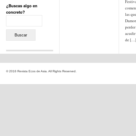
Festiv
¿Buscas algo en
coment
concreto?
las qu
Buscar:
Damort
perder
acudir
de […
Comentarios recientes
Jacqueline
en
«Recuerdos
© 2016 Revista Ecos de Asia. All Rights Reserved.
de la Alhambra» y la
reinvención de un género
Yiss
en
«Recuerdos de la
Alhambra» y la reinvención
de un género
Oscar Darío Rivero Gálvez
en
Los Shimazu y Ryûkyû:
Japón conquista Okinawa
Javier Brenes
en
Porcelana
de Kutani
Name *
en
«Recuerdos de
la Alhambra» y la
reinvención de un género