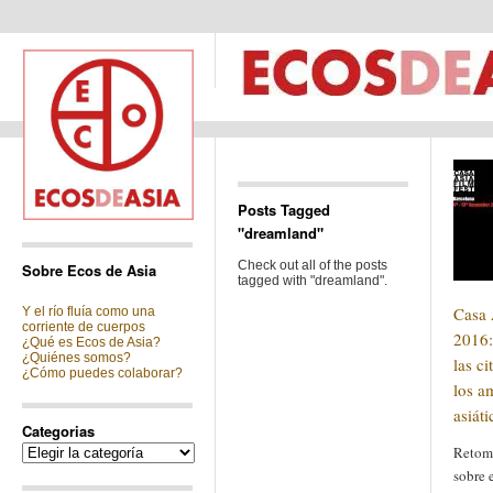
Posts Tagged
"dreamland"
Check out all of the posts
Sobre Ecos de Asia
tagged with "dreamland".
Casa 
Y el río fluía como una
corriente de cuerpos
2016:
¿Qué es Ecos de Asia?
¿Quiénes somos?
las ci
¿Cómo puedes colaborar?
los a
asiát
Categorias
Categorias
Retoma
sobre 