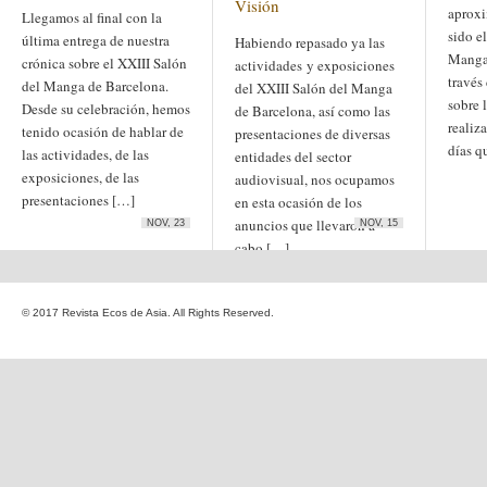
Visión
aproxi
Etiquetas
Llegamos al final con la
anime
sido e
última entrega de nuestra
Habiendo repasado ya las
animación
arte
Manga 
crónica sobre el XXIII Salón
arte
arte contemporáneo
actividades y exposiciones
bl
través
barcelona
japonés
del Manga de Barcelona.
del XXIII Salón del Manga
China
sobre 
boys'love
Desde su celebración, hemos
de Barcelona, así como las
realiz
cine
tenido ocasión de hablar de
presentaciones de diversas
Cine chino
cine indio
días q
las actividades, de las
corea
Corea
entidades del sector
Cine japonés
del Sur
exposiciones, de las
cómic
crítica
audiovisual, nos ocupamos
edo
estados unidos
especial
presentaciones […]
en esta ocasión de los
exposición
fotografía
anuncios que llevaron a
NOV, 23
NOV, 15
homosexualidad
hong
India
cabo […]
irán
kong
islam
japón
japonismo
manga
© 2017 Revista Ecos de Asia. All Rights Reserved.
literatura
Meiji
Milky Way Ediciones
netflix
mujer
periodo edo
segunda guerra
satori
mundial
tailandia
taiwan
yaoi
ukiyo-e
tokio
vietnam
Zaragoza
Sobre Ecos de Asia