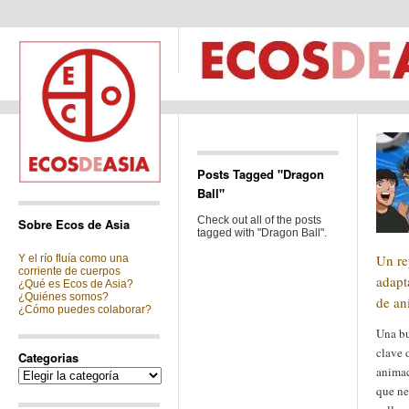
Posts Tagged "Dragon
Ball"
Check out all of the posts
Sobre Ecos de Asia
tagged with "Dragon Ball".
Un re
Y el río fluía como una
corriente de cuerpos
adapt
¿Qué es Ecos de Asia?
¿Quiénes somos?
de an
¿Cómo puedes colaborar?
Una bu
clave 
Categorias
animac
Categorias
que ne