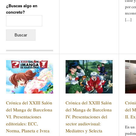
calle 
¿Buscas algo en
por ce
concreto?
recono
Buscar:
[…]
Comentarios recientes
Jacqueline
en
«Recuerdos
de la Alhambra» y la
reinvención de un género
Yiss
en
«Recuerdos de la
Alhambra» y la reinvención
de un género
Oscar Darío Rivero Gálvez
en
Los Shimazu y Ryûkyû:
Crónica del XXIII Salón
Crónica del XXIII Salón
Cróni
Japón conquista Okinawa
Javier Brenes
en
Porcelana
del Manga de Barcelona
del Manga de Barcelona
del M
de Kutani
Name *
VI. Presentaciones
en
«Recuerdos de
IV. Presentaciones del
II. E
la Alhambra» y la
editoriales: ECC,
sector audiovisual:
reinvención de un género
En un 
Norma, Planeta e Ivrea
Mediatres y Selecta
pudimo