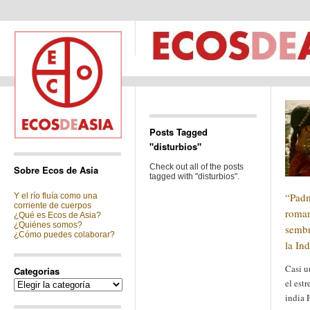
Posts Tagged
"disturbios"
Check out all of the posts
Sobre Ecos de Asia
tagged with "disturbios".
“Padm
Y el río fluía como una
corriente de cuerpos
roman
¿Qué es Ecos de Asia?
¿Quiénes somos?
sembr
¿Cómo puedes colaborar?
la Ind
Casi u
Categorias
el estr
Categorias
india 