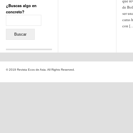
que re
¿Buscas algo en
de Bol
concreto?
ser un
Buscar:
caras 
con [
Comentarios recientes
Jacqueline
en
«Recuerdos
© 2019 Revista Ecos de Asia. All Rights Reserved.
de la Alhambra» y la
reinvención de un género
Yiss
en
«Recuerdos de la
Alhambra» y la reinvención
de un género
Oscar Darío Rivero Gálvez
en
Los Shimazu y Ryûkyû:
Japón conquista Okinawa
Javier Brenes
en
Porcelana
de Kutani
Name *
en
«Recuerdos de
la Alhambra» y la
reinvención de un género