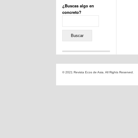
¿Buscas algo en
concreto?
Buscar:
Comentarios recientes
Jacqueline
en
«Recuerdos
© 2021 Revista Ecos de Asia. All Rights Reserved.
de la Alhambra» y la
reinvención de un género
Yiss
en
«Recuerdos de la
Alhambra» y la reinvención
de un género
Oscar Darío Rivero Gálvez
en
Los Shimazu y Ryûkyû:
Japón conquista Okinawa
Javier Brenes
en
Porcelana
de Kutani
Name *
en
«Recuerdos de
la Alhambra» y la
reinvención de un género