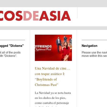
agged "Dickens"
Navigation
 all of the posts
Please use the navi
th "Dickens".
move within this sec
Una Navidad de cine…
con toque asiático I:
“Boyfriends of
Christmas Past”
La Navidad ya se nota hasta
en los dedos de los pies,
como cantaba el personaje