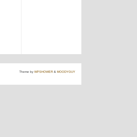
Theme by
WPSHOWER
&
MOODYGUY