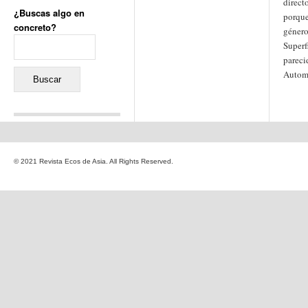
directo
¿Buscas algo en
porqu
concreto?
género
Buscar:
Superf
pareci
Autom
Comentarios recientes
Jacqueline
en
«Recuerdos
© 2021 Revista Ecos de Asia. All Rights Reserved.
de la Alhambra» y la
reinvención de un género
Yiss
en
«Recuerdos de la
Alhambra» y la reinvención
de un género
Oscar Darío Rivero Gálvez
en
Los Shimazu y Ryûkyû:
Japón conquista Okinawa
Javier Brenes
en
Porcelana
de Kutani
Name *
en
«Recuerdos de
la Alhambra» y la
reinvención de un género