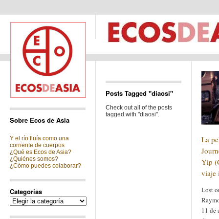
Posts Tagged "diaosi"
Check out all of the posts
tagged with "diaosi".
Sobre Ecos de Asia
La pe
Y el río fluía como una
corriente de cuerpos
Jour
¿Qué es Ecos de Asia?
¿Quiénes somos?
Yip (
¿Cómo puedes colaborar?
viaje 
Lost o
Categorias
Raymo
Categorias
11 de 