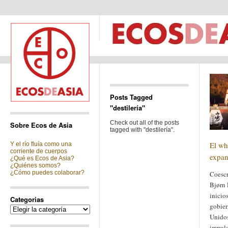
Posts Tagged
"destilería"
Check out all of the posts
Sobre Ecos de Asia
tagged with "destilería".
El wh
Y el río fluía como una
corriente de cuerpos
expan
¿Qué es Ecos de Asia?
¿Quiénes somos?
¿Cómo puedes colaborar?
Coescr
Bjørn 
inicios
Categorias
gobier
Categorias
Unidos
impuls