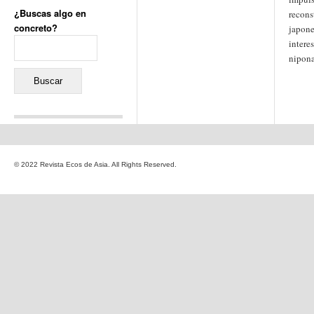
¿Buscas algo en
recons
concreto?
japone
Buscar:
intere
nipon
Comentarios recientes
Jacqueline
en
«Recuerdos
© 2022 Revista Ecos de Asia. All Rights Reserved.
de la Alhambra» y la
reinvención de un género
Yiss
en
«Recuerdos de la
Alhambra» y la reinvención
de un género
Oscar Darío Rivero Gálvez
en
Los Shimazu y Ryûkyû:
Japón conquista Okinawa
Javier Brenes
en
Porcelana
de Kutani
Name *
en
«Recuerdos de
la Alhambra» y la
reinvención de un género