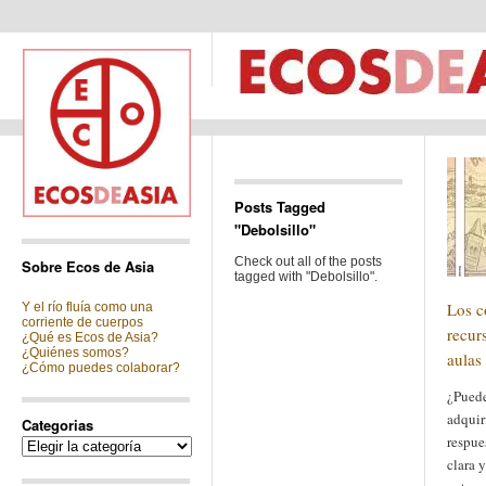
Posts Tagged
"Debolsillo"
Check out all of the posts
Sobre Ecos de Asia
tagged with "Debolsillo".
Los 
Y el río fluía como una
corriente de cuerpos
recur
¿Qué es Ecos de Asia?
¿Quiénes somos?
aulas
¿Cómo puedes colaborar?
¿Puede
adquir
Categorias
respue
Categorias
clara y