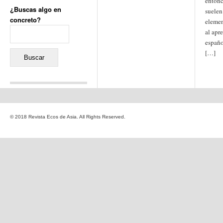
entonc
¿Buscas algo en
suelen
concreto?
eleme
Buscar:
al apr
españo
[…]
Comentarios recientes
Jacqueline
en
«Recuerdos
© 2018 Revista Ecos de Asia. All Rights Reserved.
de la Alhambra» y la
reinvención de un género
Yiss
en
«Recuerdos de la
Alhambra» y la reinvención
de un género
Oscar Darío Rivero Gálvez
en
Los Shimazu y Ryûkyû:
Japón conquista Okinawa
Javier Brenes
en
Porcelana
de Kutani
Name *
en
«Recuerdos de
la Alhambra» y la
reinvención de un género