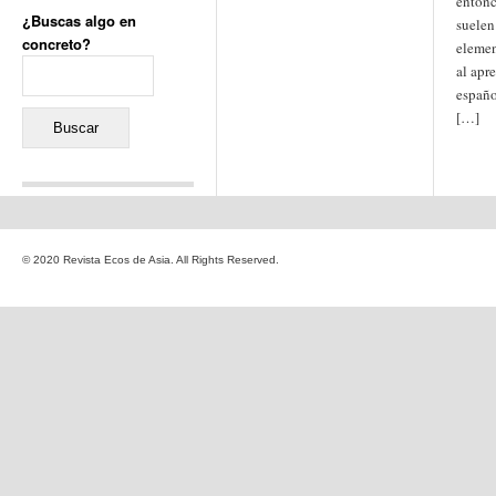
entonc
¿Buscas algo en
suelen
concreto?
eleme
Buscar:
al apr
españo
[…]
Comentarios recientes
Jacqueline
en
«Recuerdos
© 2020 Revista Ecos de Asia. All Rights Reserved.
de la Alhambra» y la
reinvención de un género
Yiss
en
«Recuerdos de la
Alhambra» y la reinvención
de un género
Oscar Darío Rivero Gálvez
en
Los Shimazu y Ryûkyû:
Japón conquista Okinawa
Javier Brenes
en
Porcelana
de Kutani
Name *
en
«Recuerdos de
la Alhambra» y la
reinvención de un género