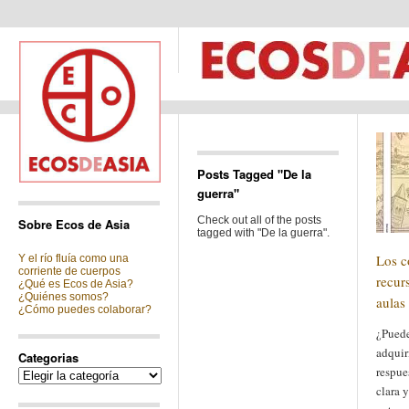
Posts Tagged "De la
guerra"
Check out all of the posts
Sobre Ecos de Asia
tagged with "De la guerra".
Los 
Y el río fluía como una
corriente de cuerpos
recur
¿Qué es Ecos de Asia?
¿Quiénes somos?
aulas
¿Cómo puedes colaborar?
¿Puede
adquir
Categorias
respue
Categorias
clara y