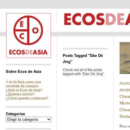
Posts Tagged "Dào Dé
Jing"
Check out all of the posts
Sobre Ecos de Asia
tagged with "Dào Dé Jing".
Acerc
Y el río fluía como una
corriente de cuerpos
doctri
¿Qué es Ecos de Asia?
¿Quiénes somos?
Chua
¿Cómo puedes colaborar?
Merto
Chuan
Categorias
Trotta
Categorias
Poco a