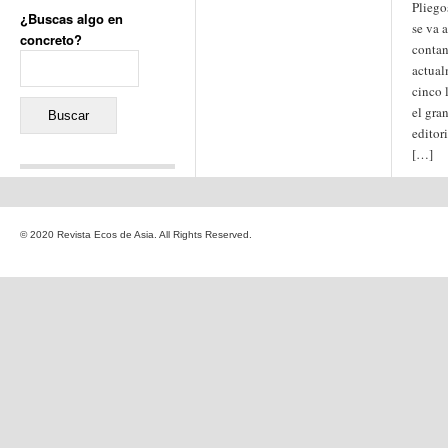
Pliego
¿Buscas algo en
se va 
concreto?
contan
Buscar:
actual
cinco 
el gran
editori
[…]
Comentarios recientes
Jacqueline
en
«Recuerdos
© 2020 Revista Ecos de Asia. All Rights Reserved.
de la Alhambra» y la
reinvención de un género
Yiss
en
«Recuerdos de la
Alhambra» y la reinvención
de un género
Oscar Darío Rivero Gálvez
en
Los Shimazu y Ryûkyû:
Japón conquista Okinawa
Javier Brenes
en
Porcelana
de Kutani
Name *
en
«Recuerdos de
la Alhambra» y la
reinvención de un género