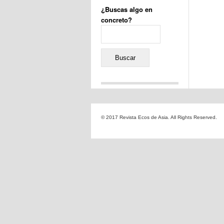
¿Buscas algo en
concreto?
Buscar:
Comentarios recientes
Jacqueline
en
«Recuerdos
© 2017 Revista Ecos de Asia. All Rights Reserved.
de la Alhambra» y la
reinvención de un género
Yiss
en
«Recuerdos de la
Alhambra» y la reinvención
de un género
Oscar Darío Rivero Gálvez
en
Los Shimazu y Ryûkyû:
Japón conquista Okinawa
Javier Brenes
en
Porcelana
de Kutani
Name *
en
«Recuerdos de
la Alhambra» y la
reinvención de un género