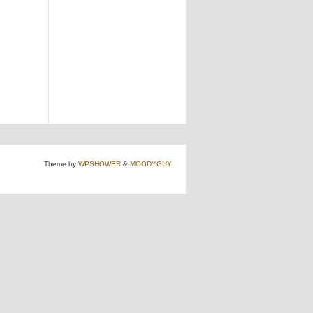
Theme by
WPSHOWER
&
MOODYGUY