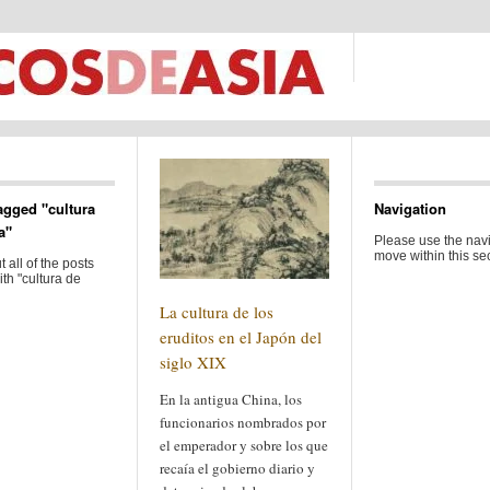
agged "cultura
Navigation
a"
Please use the navi
move within this sec
 all of the posts
th "cultura de
La cultura de los
eruditos en el Japón del
siglo XIX
En la antigua China, los
funcionarios nombrados por
el emperador y sobre los que
recaía el gobierno diario y