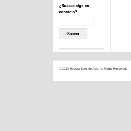
¿Buscas algo en
concreto?
Buscar:
Comentarios recientes
Jacqueline
en
«Recuerdos
© 2018 Revista Ecos de Asia. All Rights Reserved.
de la Alhambra» y la
reinvención de un género
Yiss
en
«Recuerdos de la
Alhambra» y la reinvención
de un género
Oscar Darío Rivero Gálvez
en
Los Shimazu y Ryûkyû:
Japón conquista Okinawa
Javier Brenes
en
Porcelana
de Kutani
Name *
en
«Recuerdos de
la Alhambra» y la
reinvención de un género