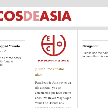
agged "cuarto
Navigation
rio"
Please use the navi
move within this sec
 all of the posts
th "cuarto
io".
¡Cumplimos cuatro
años!
Para Ecos de Asia hoy es un
día especial, ya que
celebramos que hace cuatro
años, tres Reyes Magos que
venían de Oriente nos
acercaban por primera vez a