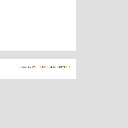
Theme by
WPSHOWER
&
MOODYGUY