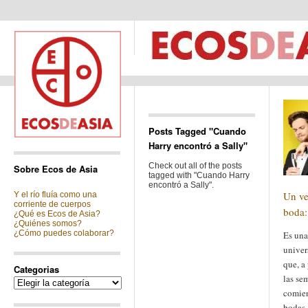
Posts Tagged "Cuando
Harry encontró a Sally"
Check out all of the posts
Sobre Ecos de Asia
tagged with "Cuando Harry
encontró a Sally".
Un ve
Y el río fluía como una
corriente de cuerpos
boda:
¿Qué es Ecos de Asia?
¿Quiénes somos?
¿Cómo puedes colaborar?
Es una
univer
que, a 
Categorias
las se
Categorias
comien
bodas.