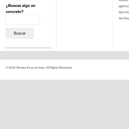
¿Buscas algo en
aproxi
concreto?
inevit
Buscar:
invita
Comentarios recientes
Jacqueline
en
«Recuerdos
© 2019 Revista Ecos de Asia. All Rights Reserved.
de la Alhambra» y la
reinvención de un género
Yiss
en
«Recuerdos de la
Alhambra» y la reinvención
de un género
Oscar Darío Rivero Gálvez
en
Los Shimazu y Ryûkyû:
Japón conquista Okinawa
Javier Brenes
en
Porcelana
de Kutani
Name *
en
«Recuerdos de
la Alhambra» y la
reinvención de un género