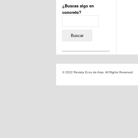
¿Buscas algo en
concreto?
Buscar:
Comentarios recientes
Jacqueline
en
«Recuerdos
© 2022 Revista Ecos de Asia. All Rights Reserved.
de la Alhambra» y la
reinvención de un género
Yiss
en
«Recuerdos de la
Alhambra» y la reinvención
de un género
Oscar Darío Rivero Gálvez
en
Los Shimazu y Ryûkyû:
Japón conquista Okinawa
Javier Brenes
en
Porcelana
de Kutani
Name *
en
«Recuerdos de
la Alhambra» y la
reinvención de un género