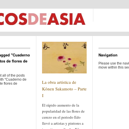
agged "Cuaderno
Navigation
tos de flores de
Please use the navi
move within this sec
 all of the posts
ith "Cuaderno de
La obra artística de
e flores de
Kônen Sakamoto – Parte
I
El rápido aumento de la
popularidad de las flores de
cerezo en el periodo Edo
llevó a artistas y pintores a