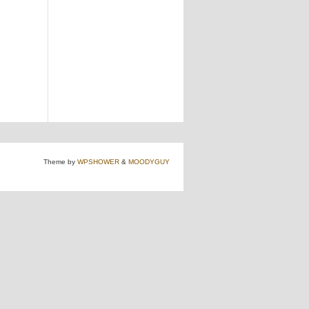
Theme by
WPSHOWER
&
MOODYGUY