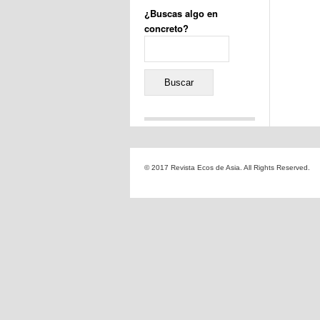
¿Buscas algo en
concreto?
Buscar:
Comentarios recientes
Jacqueline
en
«Recuerdos
© 2017 Revista Ecos de Asia. All Rights Reserved.
de la Alhambra» y la
reinvención de un género
Yiss
en
«Recuerdos de la
Alhambra» y la reinvención
de un género
Oscar Darío Rivero Gálvez
en
Los Shimazu y Ryûkyû:
Japón conquista Okinawa
Javier Brenes
en
Porcelana
de Kutani
Name *
en
«Recuerdos de
la Alhambra» y la
reinvención de un género