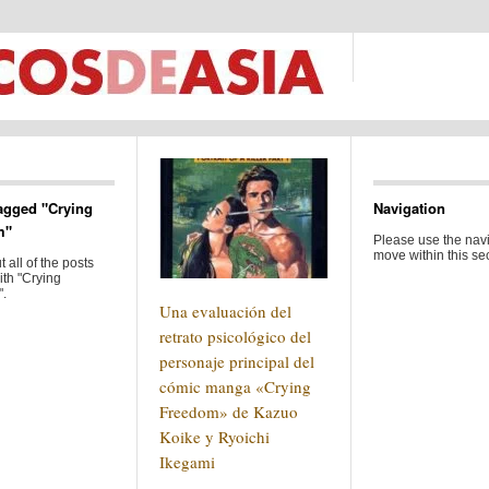
agged "Crying
Navigation
m"
Please use the navi
move within this sec
 all of the posts
ith "Crying
.
Una evaluación del
retrato psicológico del
personaje principal del
cómic manga «Crying
Freedom» de Kazuo
Koike y Ryoichi
Ikegami