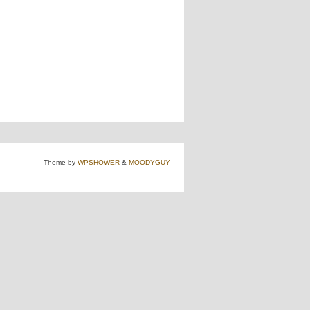
Theme by
WPSHOWER
&
MOODYGUY