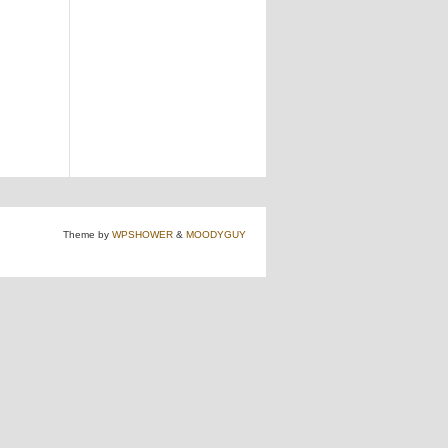
Theme by
WPSHOWER
&
MOODYGUY