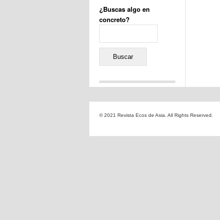
¿Buscas algo en
concreto?
Buscar:
Comentarios recientes
Jacqueline
en
«Recuerdos
© 2021 Revista Ecos de Asia. All Rights Reserved.
de la Alhambra» y la
reinvención de un género
Yiss
en
«Recuerdos de la
Alhambra» y la reinvención
de un género
Oscar Darío Rivero Gálvez
en
Los Shimazu y Ryûkyû:
Japón conquista Okinawa
Javier Brenes
en
Porcelana
de Kutani
Name *
en
«Recuerdos de
la Alhambra» y la
reinvención de un género