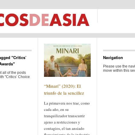
agged "Critics’
Navigation
Awards"
Please use the navi
move within this sec
 all of the posts
th "Critics’ Choice
“Minari” (2020): El
triunfo de la sencillez
La primavera nos trae, como
cada año, en su
tranquilizador transcurrir
ajeno a restricciones y
contagios, el tan ansiado
florecimiento de la industria