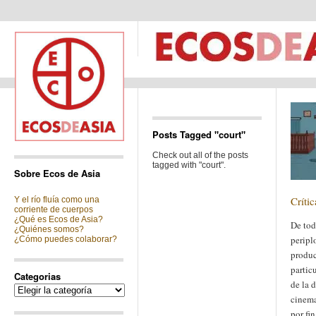
Posts Tagged "court"
Check out all of the posts
tagged with "court".
Sobre Ecos de Asia
Críti
Y el río fluía como una
corriente de cuerpos
¿Qué es Ecos de Asia?
De tod
¿Quiénes somos?
peripl
¿Cómo puedes colaborar?
produc
particu
Categorias
de la 
Categorias
cinema
por fin