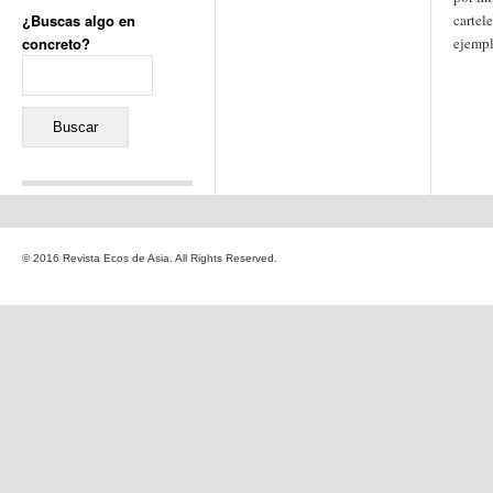
¿Buscas algo en
cartel
concreto?
ejempl
Buscar:
Comentarios recientes
Jacqueline
en
«Recuerdos
© 2016 Revista Ecos de Asia. All Rights Reserved.
de la Alhambra» y la
reinvención de un género
Yiss
en
«Recuerdos de la
Alhambra» y la reinvención
de un género
Oscar Darío Rivero Gálvez
en
Los Shimazu y Ryûkyû:
Japón conquista Okinawa
Javier Brenes
en
Porcelana
de Kutani
Name *
en
«Recuerdos de
la Alhambra» y la
reinvención de un género