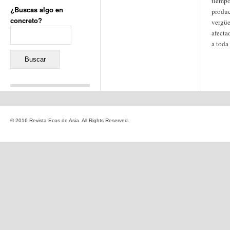
tiempo
¿Buscas algo en
produc
concreto?
vergüe
Buscar:
afecta
a toda
Comentarios recientes
Jacqueline
en
«Recuerdos
© 2016 Revista Ecos de Asia. All Rights Reserved.
de la Alhambra» y la
reinvención de un género
Yiss
en
«Recuerdos de la
Alhambra» y la reinvención
de un género
Oscar Darío Rivero Gálvez
en
Los Shimazu y Ryûkyû:
Japón conquista Okinawa
Javier Brenes
en
Porcelana
de Kutani
Name *
en
«Recuerdos de
la Alhambra» y la
reinvención de un género