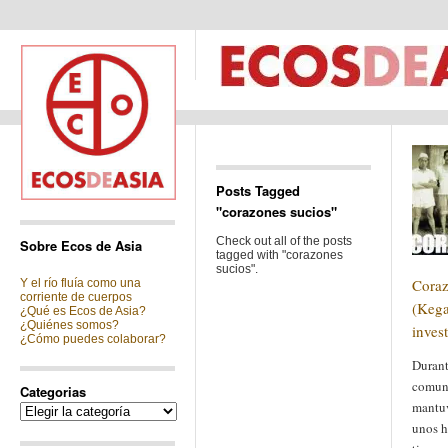
Posts Tagged
"corazones sucios"
Check out all of the posts
Sobre Ecos de Asia
tagged with "corazones
sucios".
Coraz
Y el río fluía como una
corriente de cuerpos
(Kega
¿Qué es Ecos de Asia?
¿Quiénes somos?
inves
¿Cómo puedes colaborar?
Durant
comuni
Categorias
mantuv
Categorias
unos h