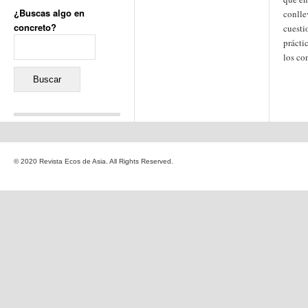
¿Buscas algo en
conlle
concreto?
cuesti
Buscar:
prácti
los co
Comentarios recientes
Jacqueline
en
«Recuerdos
© 2020 Revista Ecos de Asia. All Rights Reserved.
de la Alhambra» y la
reinvención de un género
Yiss
en
«Recuerdos de la
Alhambra» y la reinvención
de un género
Oscar Darío Rivero Gálvez
en
Los Shimazu y Ryûkyû:
Japón conquista Okinawa
Javier Brenes
en
Porcelana
de Kutani
Name *
en
«Recuerdos de
la Alhambra» y la
reinvención de un género