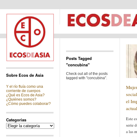
Posts Tagged
"concubina"
Check out all of the posts
Sobre Ecos de Asia
tagged with "concubina".
Mujer
Y el río fluía como una
corriente de cuerpos
socia
¿Qué es Ecos de Asia?
¿Quiénes somos?
el Im
¿Cómo puedes colaborar?
actual
Este e
Categorias
serie 
Categorias
a las 