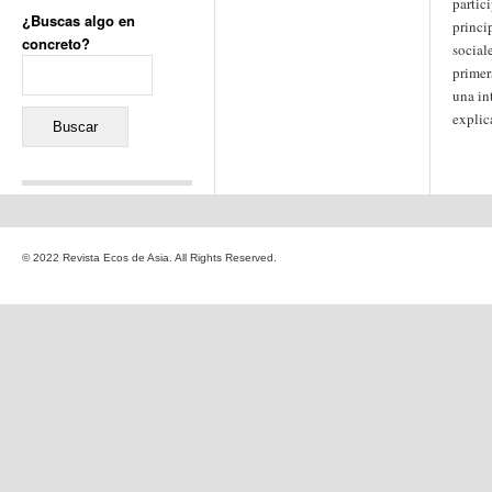
partic
¿Buscas algo en
princi
concreto?
sociale
Buscar:
primer
una in
expli
Comentarios recientes
Jacqueline
en
«Recuerdos
© 2022 Revista Ecos de Asia. All Rights Reserved.
de la Alhambra» y la
reinvención de un género
Yiss
en
«Recuerdos de la
Alhambra» y la reinvención
de un género
Oscar Darío Rivero Gálvez
en
Los Shimazu y Ryûkyû:
Japón conquista Okinawa
Javier Brenes
en
Porcelana
de Kutani
Name *
en
«Recuerdos de
la Alhambra» y la
reinvención de un género