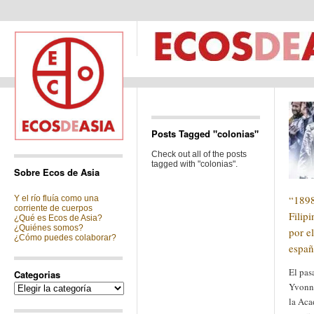
Posts Tagged "colonias"
Check out all of the posts
tagged with "colonias".
Sobre Ecos de Asia
“1898
Y el río fluía como una
corriente de cuerpos
Filipi
¿Qué es Ecos de Asia?
¿Quiénes somos?
por el
¿Cómo puedes colaborar?
españ
El pas
Categorias
Yvonne
Categorias
la Aca