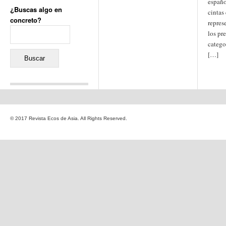
españo
¿Buscas algo en
cintas
concreto?
repres
Buscar:
los pr
catego
[…]
Comentarios recientes
Jacqueline
en
«Recuerdos
© 2017 Revista Ecos de Asia. All Rights Reserved.
de la Alhambra» y la
reinvención de un género
Yiss
en
«Recuerdos de la
Alhambra» y la reinvención
de un género
Oscar Darío Rivero Gálvez
en
Los Shimazu y Ryûkyû:
Japón conquista Okinawa
Javier Brenes
en
Porcelana
de Kutani
Name *
en
«Recuerdos de
la Alhambra» y la
reinvención de un género