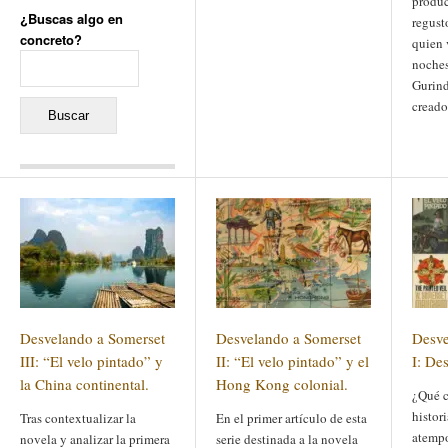
produc
¿Buscas algo en
regust
concreto?
quien 
Buscar:
noches
Gurind
creado
Comentarios recientes
Jacqueline
en
«Recuerdos
de la Alhambra» y la
reinvención de un género
Yiss
en
«Recuerdos de la
Alhambra» y la reinvención
de un género
Oscar Darío Rivero Gálvez
en
Los Shimazu y Ryûkyû:
Desvelando a Somerset
Desvelando a Somerset
Desve
Japón conquista Okinawa
Javier Brenes
en
Porcelana
III: “El velo pintado” y
II: “El velo pintado” y el
I: Des
de Kutani
Name *
la China continental.
en
«Recuerdos de
Hong Kong colonial.
¿Qué c
la Alhambra» y la
reinvención de un género
histor
Tras contextualizar la
En el primer artículo de esta
atemp
novela y analizar la primera
serie destinada a la novela