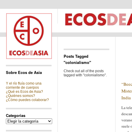
Posts Tagged
"colonialismo"
Check out all of the posts
Sobre Ecos de Asia
tagged with "colonialismo".
“Bee
Y el río fluía como una
corriente de cuerpos
Miste
¿Qué es Ecos de Asia?
¿Quiénes somos?
India
¿Cómo puedes colaborar?
La tel
descan
Categorias
verano
Categorias
suele 