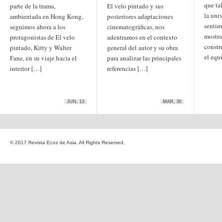
que tal
parte de la trama,
El velo pintado y sus
Etiquetas
la uni
ambientada en Hong Kong,
anime
posteriores adaptaciones
animación
arte
senti
seguimos ahora a los
cinematográficas, nos
arte
arte contemporáneo
bl
mostra
protagonistas de El velo
adentramos en el contexto
barcelona
japonés
China
constr
pintado, Kitty y Walter
general del autor y su obra
boys'love
el equ
Fane, en su viaje hacia el
para analizar las principales
cine
Cine chino
cine indio
interior […]
referencias […]
corea
Corea
Cine japonés
del Sur
cómic
crítica
edo
estados unidos
especial
exposición
fotografía
JUN, 13
MAR, 30
homosexualidad
hong
India
irán
kong
islam
japón
japonismo
manga
© 2017 Revista Ecos de Asia. All Rights Reserved.
literatura
Meiji
Milky Way Ediciones
netflix
mujer
periodo edo
segunda guerra
satori
mundial
tailandia
taiwan
yaoi
ukiyo-e
tokio
vietnam
Zaragoza
Sobre Ecos de Asia