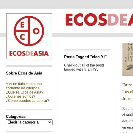
Posts Tagged "clan Yi"
Check out all of the posts
tagged with "clan Yi".
Sobre Ecos de Asia
Entre
Y el río fluía como una
corriente de cuerpos
Las c
¿Qué es Ecos de Asia?
¿Quiénes somos?
Joseon
¿Cómo puedes colaborar?
En el e
el aná
Categorias
del se
Categorias
en una