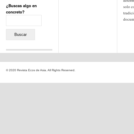
determ
¿Buscas algo en
solo c
concreto?
tradic
Buscar:
docume
Comentarios recientes
Jacqueline
en
«Recuerdos
© 2020 Revista Ecos de Asia. All Rights Reserved.
de la Alhambra» y la
reinvención de un género
Yiss
en
«Recuerdos de la
Alhambra» y la reinvención
de un género
Oscar Darío Rivero Gálvez
en
Los Shimazu y Ryûkyû:
Japón conquista Okinawa
Javier Brenes
en
Porcelana
de Kutani
Name *
en
«Recuerdos de
la Alhambra» y la
reinvención de un género