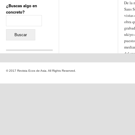
De la 
¿Buscas algo en
Sans S
concreto?
vistas
Buscar:
obra q
grabad
ukiyo-
puesto
median
del ex
Comentarios recientes
Jacqueline
en
«Recuerdos
© 2017 Revista Ecos de Asia. All Rights Reserved.
de la Alhambra» y la
reinvención de un género
Yiss
en
«Recuerdos de la
Alhambra» y la reinvención
de un género
Oscar Darío Rivero Gálvez
en
Los Shimazu y Ryûkyû:
Japón conquista Okinawa
Javier Brenes
en
Porcelana
de Kutani
Name *
en
«Recuerdos de
la Alhambra» y la
reinvención de un género