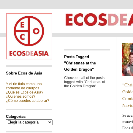
Posts Tagged
"Christmas at the
Golden Dragon"
Sobre Ecos de Asia
Check out all of the posts
tagged with "Christmas at
“Chri
Y el río fluía como una
the Golden Dragon".
corriente de cuerpos
Golde
¿Qué es Ecos de Asia?
¿Quiénes somos?
Comid
¿Cómo puedes colaborar?
Navi
Se ace
Categorias
maravi
Categorias
Ecos d