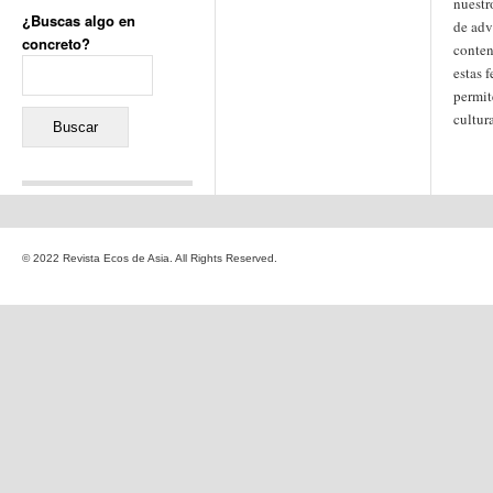
nuestr
¿Buscas algo en
de adv
concreto?
conten
Buscar:
estas 
permit
cultur
Comentarios recientes
Jacqueline
en
«Recuerdos
© 2022 Revista Ecos de Asia. All Rights Reserved.
de la Alhambra» y la
reinvención de un género
Yiss
en
«Recuerdos de la
Alhambra» y la reinvención
de un género
Oscar Darío Rivero Gálvez
en
Los Shimazu y Ryûkyû:
Japón conquista Okinawa
Javier Brenes
en
Porcelana
de Kutani
Name *
en
«Recuerdos de
la Alhambra» y la
reinvención de un género