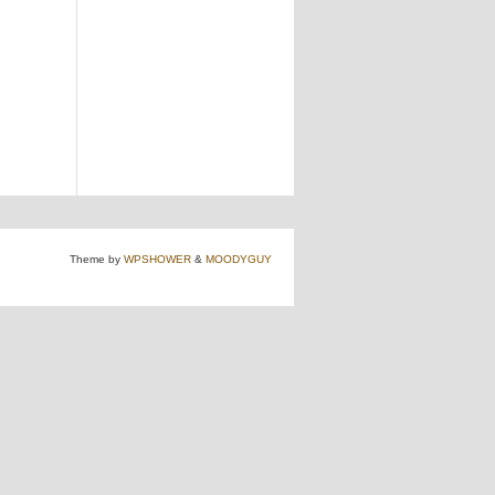
Theme by
WPSHOWER
&
MOODYGUY