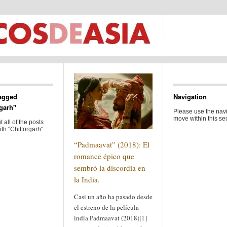
agged
Navigation
rgarh"
Please use the navi
move within this sec
 all of the posts
th "Chittorgarh".
“Padmaavat” (2018): El
romance épico que
sembró la discordia en
la India.
Casi un año ha pasado desde
el estreno de la película
india Padmaavat (2018)[1]