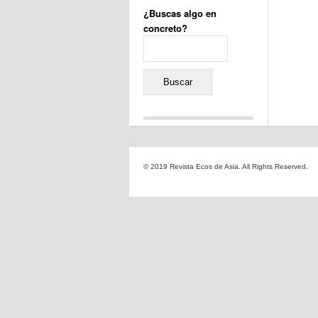
¿Buscas algo en
concreto?
Buscar:
Comentarios recientes
Jacqueline
en
«Recuerdos
© 2019 Revista Ecos de Asia. All Rights Reserved.
de la Alhambra» y la
reinvención de un género
Yiss
en
«Recuerdos de la
Alhambra» y la reinvención
de un género
Oscar Darío Rivero Gálvez
en
Los Shimazu y Ryûkyû:
Japón conquista Okinawa
Javier Brenes
en
Porcelana
de Kutani
Name *
en
«Recuerdos de
la Alhambra» y la
reinvención de un género