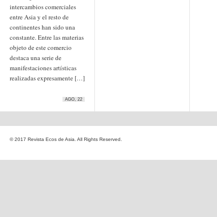
Etiquetas
intercambios comerciales
anime
entre Asia y el resto de
animación
arte
continentes han sido una
arte
arte contemporáneo
bl
constante. Entre las materias
barcelona
japonés
China
objeto de este comercio
boys'love
destaca una serie de
cine
Cine chino
cine indio
manifestaciones artísticas
corea
Corea
Cine japonés
realizadas expresamente […]
del Sur
cómic
crítica
edo
estados unidos
especial
exposición
fotografía
AGO, 22
homosexualidad
hong
India
irán
kong
islam
japón
japonismo
manga
© 2017 Revista Ecos de Asia. All Rights Reserved.
literatura
Meiji
Milky Way Ediciones
netflix
mujer
periodo edo
segunda guerra
satori
mundial
tailandia
taiwan
yaoi
ukiyo-e
tokio
vietnam
Zaragoza
Sobre Ecos de Asia