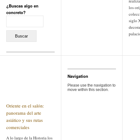
realiz
¿Buscas algo en
los or
concreto?
colecc
Buscar:
siglo 
decora
palaci
Comentarios recientes
Jacqueline
en
«Recuerdos
de la Alhambra» y la
Navigation
reinvención de un género
Yiss
en
«Recuerdos de la
Please use the navigation to
Alhambra» y la reinvención
move within this section.
de un género
Oscar Darío Rivero Gálvez
en
Los Shimazu y Ryûkyû:
Oriente en el salón:
Japón conquista Okinawa
Javier Brenes
en
Porcelana
panorama del arte
de Kutani
Name *
asiático y sus rutas
en
«Recuerdos de
la Alhambra» y la
comerciales
reinvención de un género
A lo largo de la Historia los