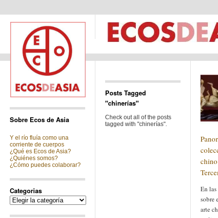
Posts Tagged
"chinerías"
Check out all of the posts
Sobre Ecos de Asia
tagged with "chinerías".
Panor
Y el río fluía como una
corriente de cuerpos
colec
¿Qué es Ecos de Asia?
¿Quiénes somos?
chino
¿Cómo puedes colaborar?
Terce
En las
Categorias
sobre 
Categorias
arte c