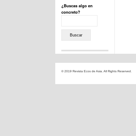
¿Buscas algo en
concreto?
Buscar:
Comentarios recientes
Jacqueline
en
«Recuerdos
© 2019 Revista Ecos de Asia. All Rights Reserved.
de la Alhambra» y la
reinvención de un género
Yiss
en
«Recuerdos de la
Alhambra» y la reinvención
de un género
Oscar Darío Rivero Gálvez
en
Los Shimazu y Ryûkyû:
Japón conquista Okinawa
Javier Brenes
en
Porcelana
de Kutani
Name *
en
«Recuerdos de
la Alhambra» y la
reinvención de un género