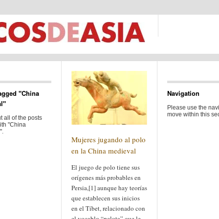
agged "China
Navigation
l"
Please use the navi
move within this sec
 all of the posts
ith "China
".
Mujeres jugando al polo
en la China medieval
El juego de polo tiene sus
orígenes más probables en
Persia,[1] aunque hay teorías
que establecen sus inicios
en el Tíbet, relacionado con
el vocablo “pelota” que le