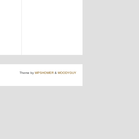
Theme by
WPSHOWER
&
MOODYGUY