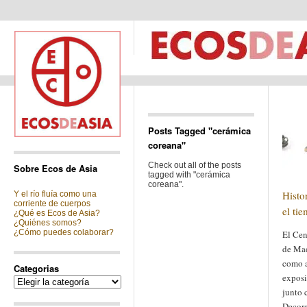
Posts Tagged "cerámica
coreana"
Check out all of the posts
Sobre Ecos de Asia
tagged with "cerámica
coreana".
Histo
Y el río fluía como una
corriente de cuerpos
el ti
¿Qué es Ecos de Asia?
¿Quiénes somos?
¿Cómo puedes colaborar?
El Cen
de Mad
como a
Categorias
exposi
Categorias
junto 
Decora