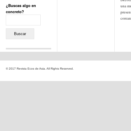
¿Buscas algo en
una mu
concreto?
presen
Buscar:
corean
Comentarios recientes
Jacqueline
en
«Recuerdos
© 2017 Revista Ecos de Asia. All Rights Reserved.
de la Alhambra» y la
reinvención de un género
Yiss
en
«Recuerdos de la
Alhambra» y la reinvención
de un género
Oscar Darío Rivero Gálvez
en
Los Shimazu y Ryûkyû:
Japón conquista Okinawa
Javier Brenes
en
Porcelana
de Kutani
Name *
en
«Recuerdos de
la Alhambra» y la
reinvención de un género