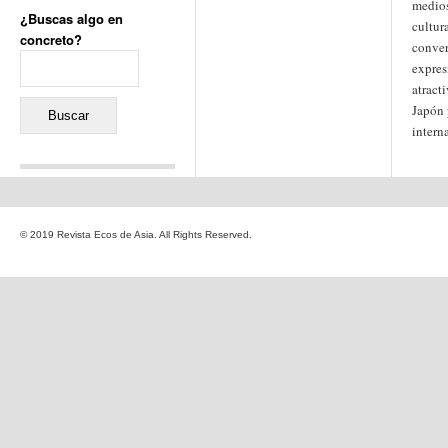
medios
¿Buscas algo en
cultur
concreto?
conver
Buscar:
expres
atract
Japón 
intern
Comentarios recientes
Jacqueline
en
«Recuerdos
© 2019 Revista Ecos de Asia. All Rights Reserved.
de la Alhambra» y la
reinvención de un género
Yiss
en
«Recuerdos de la
Alhambra» y la reinvención
de un género
Oscar Darío Rivero Gálvez
en
Los Shimazu y Ryûkyû:
Japón conquista Okinawa
Javier Brenes
en
Porcelana
de Kutani
Name *
en
«Recuerdos de
la Alhambra» y la
reinvención de un género