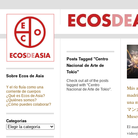
Posts Tagged "Centro
Nacional de Arte de
Tokio"
Sobre Ecos de Asia
Check out all of the posts
tagged with "Centro
Más a
Y el río fluía como una
Nacional de Arte de Tokio".
corriente de cuerpos
madri
¿Qué es Ecos de Asia?
¿Quiénes somos?
una m
¿Cómo puedes colaborar?
マンガ 
Muse
Categorias
Categorias
El man
videoj