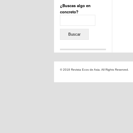
¿Buscas algo en
concreto?
Buscar:
Comentarios recientes
Jacqueline
en
«Recuerdos
© 2018 Revista Ecos de Asia. All Rights Reserved.
de la Alhambra» y la
reinvención de un género
Yiss
en
«Recuerdos de la
Alhambra» y la reinvención
de un género
Oscar Darío Rivero Gálvez
en
Los Shimazu y Ryûkyû:
Japón conquista Okinawa
Javier Brenes
en
Porcelana
de Kutani
Name *
en
«Recuerdos de
la Alhambra» y la
reinvención de un género