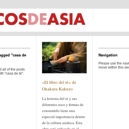
agged "casa de
Navigation
Please use the navi
move within this sec
 all of the posts
th "casa de té".
«El libro del té» de
Okakura Kakuzo
La historia del té y sus
diferentes usos y formas de
consumirlo tiene una
especial importancia dentro
de la cultura asiática. Esta
obra está enfocada en el