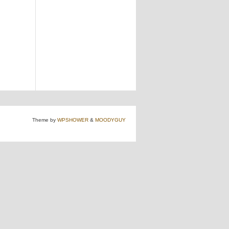
Theme by
WPSHOWER
&
MOODYGUY