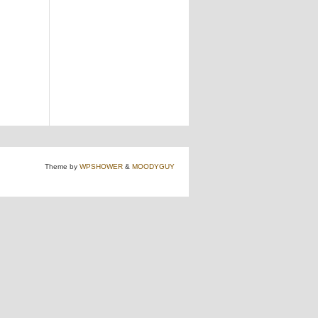
Theme by
WPSHOWER
&
MOODYGUY