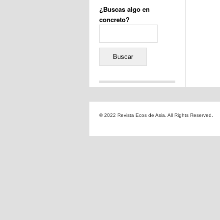
¿Buscas algo en
concreto?
Buscar:
Comentarios recientes
Jacqueline
en
«Recuerdos
© 2022 Revista Ecos de Asia. All Rights Reserved.
de la Alhambra» y la
reinvención de un género
Yiss
en
«Recuerdos de la
Alhambra» y la reinvención
de un género
Oscar Darío Rivero Gálvez
en
Los Shimazu y Ryûkyû:
Japón conquista Okinawa
Javier Brenes
en
Porcelana
de Kutani
Name *
en
«Recuerdos de
la Alhambra» y la
reinvención de un género