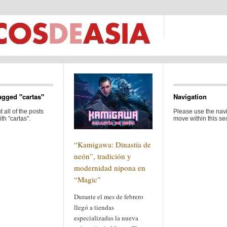
agged "cartas"
Navigation
 all of the posts
Please use the navi
th "cartas".
move within this sec
“Kamigawa: Dinastía de
neón”, tradición y
modernidad nipona en
“Magic”
Durante el mes de febrero
llegó a tiendas
especializadas la nueva